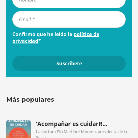
Confirmo que he leído la
política de
privacidad
*
Más populares
‘Acompañar es cuidarR...
La doctora Elia Martínez Moreno, presidenta de la
Socie...