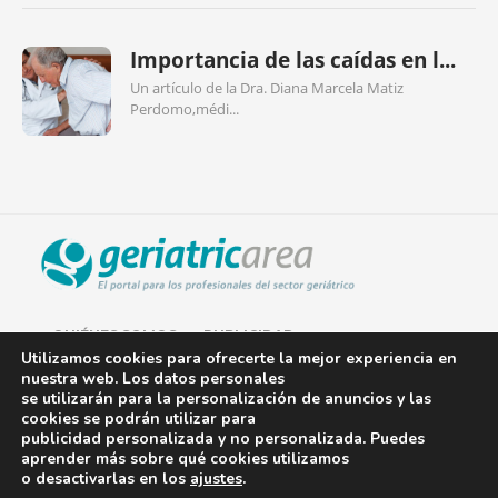
Importancia de las caídas en l...
Un artículo de la Dra. Diana Marcela Matiz
Perdomo,médi...
QUIÉNES SOMOS
PUBLICIDAD
Utilizamos cookies para ofrecerte la mejor experiencia en
nuestra web. Los datos personales
AVISO LEGAL
se utilizarán para la personalización de anuncios y las
cookies se podrán utilizar para
POLÍTICA DE COOKIES
publicidad personalizada y no personalizada. Puedes
aprender más sobre qué cookies utilizamos
POLÍTICA DE PRIVACIDAD
o desactivarlas en los
ajustes
.