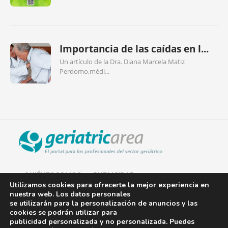
Importancia de las caídas en l...
Un artículo de la Dra. Diana Marcela Matiz
Perdomo,médi...
QUIÉNES SOMOS
PUBLICIDAD
Utilizamos cookies para ofrecerte la mejor experiencia en
nuestra web. Los datos personales
AVISO LEGAL
se utilizarán para la personalización de anuncios y las
cookies se podrán utilizar para
POLÍTICA DE COOKIES
publicidad personalizada y no personalizada. Puedes