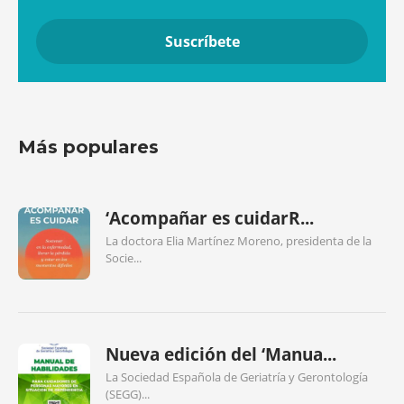
Más populares
‘Acompañar es cuidarR...
La doctora Elia Martínez Moreno, presidenta de la
Socie...
Nueva edición del ‘Manua...
La Sociedad Española de Geriatría y Gerontología
(SEGG)...