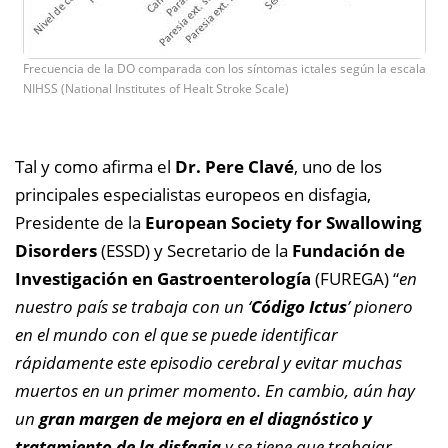
Frecuencia de la DO comparada con los síntomas ictales según la escala
NIHSS (National Institutes of Healt Stroke Scale)
Tal y como afirma el
Dr. Pere Clavé
, uno de los
principales especialistas europeos en disfagia,
Presidente de la
European Society for Swallowing
Disorders
(ESSD) y Secretario de la
Fundación de
Investigación en Gastroenterología
(FUREGA) “
en
nuestro país se trabaja con un ‘
Código Ictus
’ pionero
en el mundo con el que se puede identificar
rápidamente este episodio cerebral y evitar muchas
muertos en un primer momento. En cambio, aún hay
un
gran margen de mejora en el diagnóstico y
tratamiento de la disfagia
y se tiene que trabajar