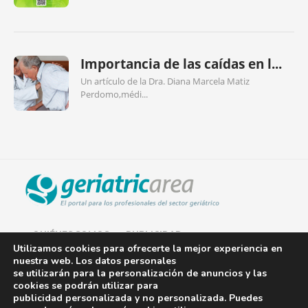
Importancia de las caídas en l...
Un artículo de la Dra. Diana Marcela Matiz
Perdomo,médi...
QUIÉNES SOMOS
PUBLICIDAD
Utilizamos cookies para ofrecerte la mejor experiencia en
nuestra web. Los datos personales
AVISO LEGAL
se utilizarán para la personalización de anuncios y las
cookies se podrán utilizar para
POLÍTICA DE COOKIES
publicidad personalizada y no personalizada. Puedes