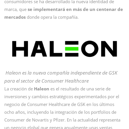
consumidores se ha desarrollado la nueva identidad de
marca, que
se implementará en más de un centenar de
mercados
donde opera la compañía.
Haleon es la nueva compañía independiente de GSK
para el sector de Consumer Healthcare
La creación de
Haleon
es el resultado de una serie de
inversiones y cambios estratégicos experimentados por el
negocio de Consumer Healthcare de GSK en los últimos
ocho años, incluyendo la integración de los portfolios de
Consumer de Novartis y Pfizer. En la actualidad representa
un negocio global que genera anualmente unas ventas