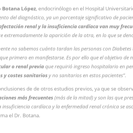
 Botana López
, endocrinólogo en el Hospital Universitar
nto del diagnóstico, ya un porcentaje significativo de pacie
afectación renal y la insuficiencia cardíaca van muy fre
ece extremadamente la aparición de la otra, en lo que se d
ente no sabemos cuánto tardan las personas con Diabetes 
l que primero en manifestarse. Es por ello que el objetivo de 
lar o renal previa
que requirió ingreso hospitalario en p
os y costes sanitarios
y no sanitarios en estos pacientes”
.
onclusiones de de otros estudios previos, ya que se obser
aciones más frecuentes
(más de la mitad) y son las que pr
la insuficiencia cardíaca y la enfermedad renal crónica se a
rma el Dr. Botana.