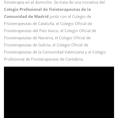
fisioterapia en el domicilio. Se trata de una iniciativa del
Colegio Profesional de Fisioterapeutas de la
Comunidad de Madrid
junto con el Colegio de
Fisioterapeutas de Cataluña, el Colegio Oficial de
Fisioterapeutas del País Vasco, el Colegio Oficial de
Fisioterapeutas de Navarra, el Colegio Oficial de
Fisioterapeutas de Galicia, el Colegio Oficial de
Fisioterapeutas de la Comunidad Valenciana y el Colegio
Profesional de Fisioterapeutas de Cantabria.