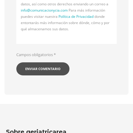
datos, así como otros derechos enviando un correo a
info@
comunicacionycia.com
Para más información
puedes visitar nuestra
Política de Privacidad
donde
entontarás más información sobre dónde, cómo y por
qué almacenamos sus datos.
Campos obligatorios
*
Sobre geriatricarea