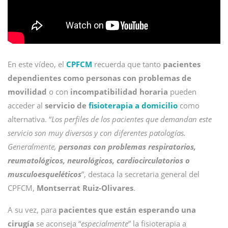
En este vídeo, el
CPFCM
recuerda que tanto
pacientes
dependientes como personas con problemas de
movilidad
o con
incompatibilidad horaria
pueden
acceder al
servicio de
fisioterapia a domicilio
como
alternativa. “
Los perfiles de los pacientes que demandan este
servicio son muy diversos y con diferentes patologías.
Generalmente,
personas con problemas respiratorios,
reumatológicos, neurológicos, cardiocirculatorios o
musculoesqueléticos
”, destaca la secretaria general del
CPFCM,
Montserrat Ruiz-Olivares
.
A su vez, para
pacientes que están esperando una
cirugía
se aconseja “
especialmente
” la fisioterapia a