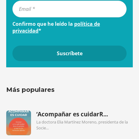
Confirmo que he leído la
política de
privacidad
*
Más populares
‘Acompañar es cuidarR...
La doctora Elia Martínez Moreno, presidenta de la
Socie...