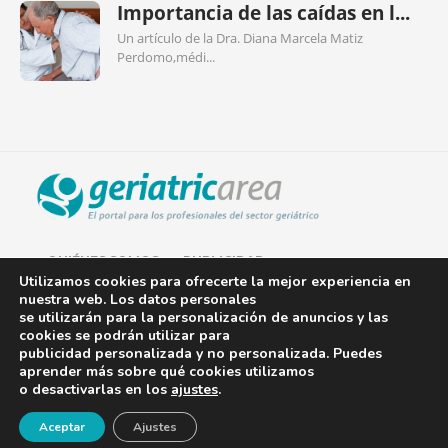
Importancia de las caídas en l...
Un artículo de la Dra. Diana Marcela Matiz
Perdomo,médi...
QUIÉNES SOMOS
PUBLICIDAD
Utilizamos cookies para ofrecerte la mejor experiencia en
nuestra web. Los datos personales
AVISO LEGAL
se utilizarán para la personalización de anuncios y las
cookies se podrán utilizar para
POLÍTICA DE COOKIES
publicidad personalizada y no personalizada. Puedes
aprender más sobre qué cookies utilizamos
POLÍTICA DE PRIVACIDAD
o desactivarlas en los
ajustes
.
¡Newsletter!
CONTACTO
Aceptar
Ajustes