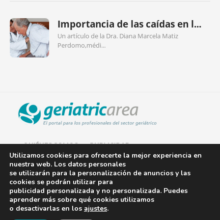
Importancia de las caídas en l...
Un artículo de la Dra. Diana Marcela Matiz
Perdomo,médi...
QUIÉNES SOMOS
PUBLICIDAD
Utilizamos cookies para ofrecerte la mejor experiencia en
nuestra web. Los datos personales
AVISO LEGAL
se utilizarán para la personalización de anuncios y las
cookies se podrán utilizar para
POLÍTICA DE COOKIES
publicidad personalizada y no personalizada. Puedes
aprender más sobre qué cookies utilizamos
POLÍTICA DE PRIVACIDAD
o desactivarlas en los
ajustes
.