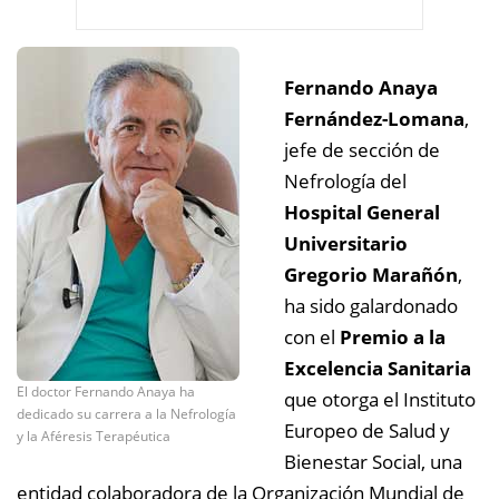
Fernando Anaya
Fernández-Lomana
,
jefe de sección de
Nefrología del
Hospital General
Universitario
Gregorio Marañón
,
ha sido galardonado
con el
Premio a la
Excelencia Sanitaria
El doctor Fernando Anaya ha
que otorga el Instituto
dedicado su carrera a la Nefrología
Europeo de Salud y
y la Aféresis Terapéutica
Bienestar Social, una
entidad colaboradora de la Organización Mundial de