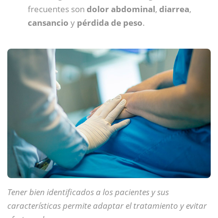
frecuentes son
dolor abdominal
,
diarrea
,
cansancio
y
pérdida de peso
.
Tener bien identificados a los pacientes y sus
características permite adaptar el tratamiento y evitar