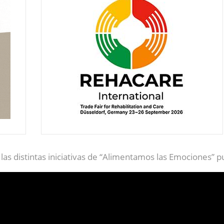
as distintas iniciativas de “Alimentamos las Emociones” p