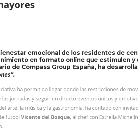
 mayores
bienestar emocional de los residentes de cent
enimiento en formato online que estimulen y d
ario de Compass Group España, ha desarrollad
ones”
.
iciativa ha permitido llegar donde las restricciones de mo
 las jornadas y seguir en directo eventos únicos y emotiv
l arte, la música y la gastronomía, ha contado con invita
de fútbol
Vicente del Bosque
, al chef con Estrella Michelí
o.