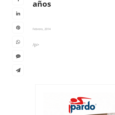
años
Febrero, 2014
/p>