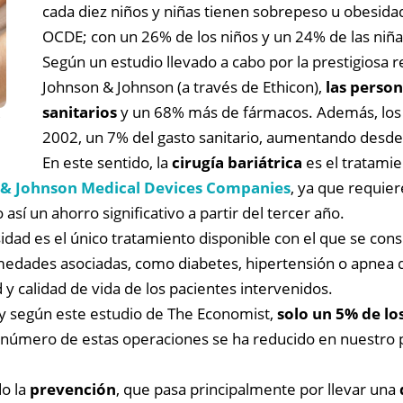
cada diez niños y niñas tienen sobrepeso u obesida
OCDE; con un 26% de los niños y un 24% de las niñ
Según un estudio llevado a cabo por la prestigiosa 
Johnson & Johnson (a través de Ethicon),
las perso
sanitarios
y un 68% más de fármacos. Además, los c
e
2002, un 7% del gasto sanitario, aumentando desde
En este sentido, la
cirugía bariátrica
es el tratami
 & Johnson Medical Devices Companies
, ya que requier
í un ahorro significativo a partir del tercer año.
esidad es el único tratamiento disponible con el que se con
dades asociadas, como diabetes, hipertensión o apnea de
 y calidad de vida de los pacientes intervenidos.
, y según este estudio de The Economist,
solo un 5% de lo
 el número de estas operaciones se ha reducido en nuestro
do la
prevención
, que pasa principalmente por llevar una