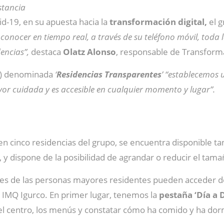
stancia
id-19, en su apuesta hacia la
transformación digital,
el g
onocer en tiempo real, a través de su teléfono móvil, toda l
encias”,
destaca
Olatz Alonso
, responsable de Transforma
pp) denominada
‘
Residencias Transparentes
’ “establecemos
ayor cuidada y es accesible en cualquier momento y lugar”.
en cinco residencias del grupo, se encuentra disponible t
dispone de la posibilidad de agrandar o reducir el tamaño de
iares de las personas mayores residentes pueden acceder d
 IMQ Igurco. En primer lugar, tenemos la
pestaña ‘Día a D
 el centro, los menús y constatar cómo ha comido y ha do