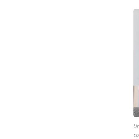
Un
co