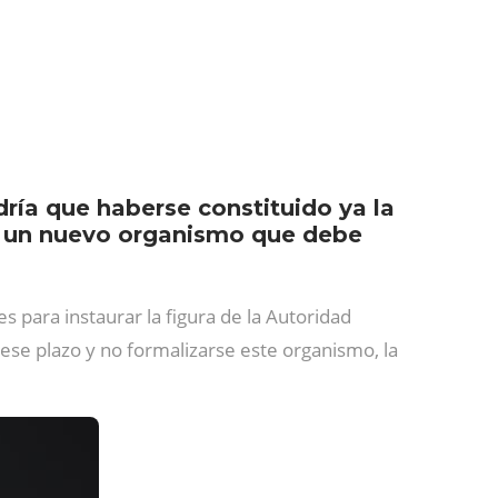
ría que haberse constituido ya la
n, un nuevo organismo que debe
s para instaurar la figura de la Autoridad
ese plazo y no formalizarse este organismo, la