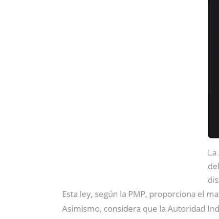
La
deb
di
Esta ley, según la PMP, proporciona el m
Asimismo, considera que la Autoridad Ind