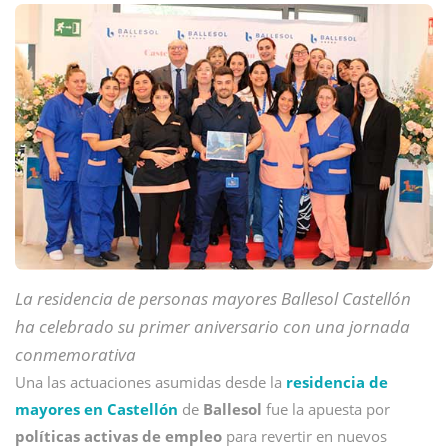
La residencia de personas mayores Ballesol Castellón
ha celebrado su primer aniversario con una jornada
conmemorativa
Una las actuaciones asumidas desde la
residencia de
mayores en Castellón
de
Ballesol
fue la apuesta por
políticas activas de empleo
para revertir en nuevos