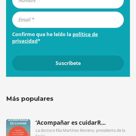
Confirmo que he leído la
política de
privacidad
*
Más populares
‘Acompañar es cuidarR...
La doctora Elia Martínez Moreno, presidenta de la
Socie...