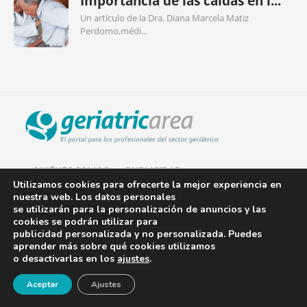
Importancia de las caídas en l...
Un artículo de la Dra. Diana Marcela Matiz
Perdomo,médi...
QUIÉNES SOMOS
PUBLICIDAD
Utilizamos cookies para ofrecerte la mejor experiencia en
nuestra web. Los datos personales
AVISO LEGAL
se utilizarán para la personalización de anuncios y las
cookies se podrán utilizar para
POLÍTICA DE COOKIES
publicidad personalizada y no personalizada. Puedes
aprender más sobre qué cookies utilizamos
POLÍTICA DE PRIVACIDAD
o desactivarlas en los
ajustes
.
¡Newsletter!
CONTACTO
Aceptar
Ajustes