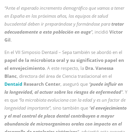
“
Ante
el esperado incremento demográfico que vamos a tener
en España en los próximos años, los equipos de salud
bucodental deben ir preparándose y formándose para
tratar
adecuadamente a esta población en auge
”
, incidió
Víctor
Gil
.
En el VII Simposio Dentaid – Sepa también se abordó en el
papel de la microbiota oral y su significativo papel en
el envejecimiento
. A este respecto, la
Dra. Vanessa
Blanc
, directora del área de Ciencia traslacional en el
Dentaid
Research Center
, aseguró que
“
puede influir en
la longevidad, al actuar sobre los riesgos de enfermedad
”
. Y
es que
“la microbiota evoluciona con la edad y es un factor de
longevidad importante”
, sino también que
“
el envejecimiento
y el mal control de placa dental contribuyen a mayor
abundancia de microorganimos orales con impacto en el
desarrollo de patologías sistémicas
”
, adviertió esta experta.