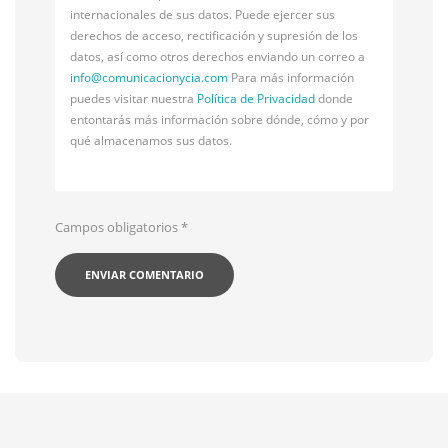
internacionales de sus datos. Puede ejercer sus
derechos de acceso, rectificación y supresión de los
datos, así como otros derechos enviando un correo a
info@
comunicacionycia.com
Para más información
puedes visitar nuestra
Política de Privacidad
donde
entontarás más información sobre dónde, cómo y por
qué almacenamos sus datos.
Campos obligatorios
*