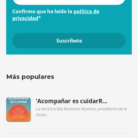
Confirmo que he leído la
política de
privacidad
*
Más populares
‘Acompañar es cuidarR...
La doctora Elia Martínez Moreno, presidenta de la
Socie...