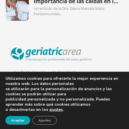
Importancia de las caídas en l...
Un artículo de la Dra. Diana Marcela Matiz
Perdomo,médi...
QUIÉNES SOMOS
PUBLICIDAD
Utilizamos cookies para ofrecerte la mejor experiencia en
nuestra web. Los datos personales
AVISO LEGAL
se utilizarán para la personalización de anuncios y las
cookies se podrán utilizar para
POLÍTICA DE COOKIES
publicidad personalizada y no personalizada. Puedes
aprender más sobre qué cookies utilizamos
POLÍTICA DE PRIVACIDAD
o desactivarlas en los
ajustes
.
¡Newsletter!
CONTACTO
Aceptar
Ajustes