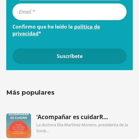
Confirmo que he leído la
política de
privacidad
*
Más populares
‘Acompañar es cuidarR...
La doctora Elia Martínez Moreno, presidenta de la
Socie...