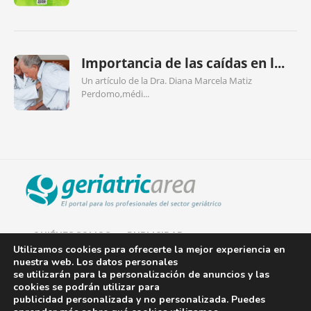
Importancia de las caídas en l...
Un artículo de la Dra. Diana Marcela Matiz
Perdomo,médi...
QUIÉNES SOMOS
PUBLICIDAD
Utilizamos cookies para ofrecerte la mejor experiencia en
nuestra web. Los datos personales
AVISO LEGAL
se utilizarán para la personalización de anuncios y las
cookies se podrán utilizar para
POLÍTICA DE COOKIES
publicidad personalizada y no personalizada. Puedes