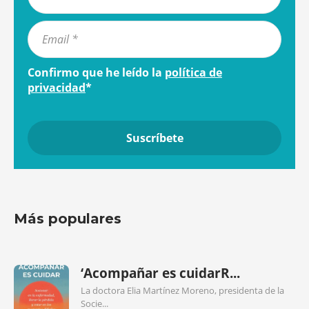
Confirmo que he leído la
política de
privacidad
*
Más populares
‘Acompañar es cuidarR...
La doctora Elia Martínez Moreno, presidenta de la
Socie...