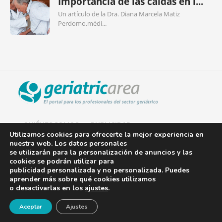
Importancia de las caídas en l...
Un artículo de la Dra. Diana Marcela Matiz
Perdomo,médi...
QUIÉNES SOMOS
PUBLICIDAD
Utilizamos cookies para ofrecerte la mejor experiencia en
nuestra web. Los datos personales
AVISO LEGAL
se utilizarán para la personalización de anuncios y las
cookies se podrán utilizar para
POLÍTICA DE COOKIES
publicidad personalizada y no personalizada. Puedes
aprender más sobre qué cookies utilizamos
POLÍTICA DE PRIVACIDAD
o desactivarlas en los
ajustes
.
¡Newsletter!
CONTACTO
Aceptar
Ajustes