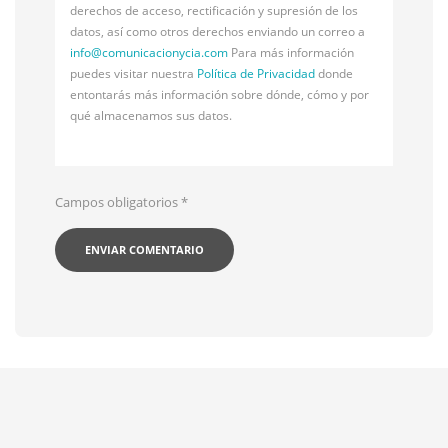
derechos de acceso, rectificación y supresión de los
datos, así como otros derechos enviando un correo a
info@
comunicacionycia.com
Para más información
puedes visitar nuestra
Política de Privacidad
donde
entontarás más información sobre dónde, cómo y por
qué almacenamos sus datos.
Campos obligatorios
*