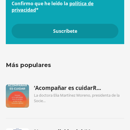
Confirmo que he leído la
política de
privacidad
*
Más populares
‘Acompañar es cuidarR...
La doctora Elia Martínez Moreno, presidenta de la
Socie...