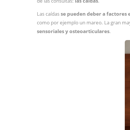
de las consultas:
las caídas
.
Las caídas
se pueden deber a factores e
como por ejemplo un mareo. La gran may
sensoriales y osteoarticulares
.