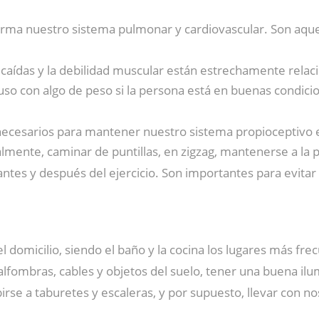
rma nuestro sistema pulmonar y cardiovascular. Son aquel
s caídas y la debilidad muscular están estrechamente rela
uso con algo de peso si la persona está en buenas condicio
necesarios para mantener nuestro sistema propioceptivo e
mente, caminar de puntillas, en zigzag, mantenerse a la p
antes y después del ejercicio. Son importantes para evitar 
el domicilio, siendo el baño y la cocina los lugares má
 alfombras, cables y objetos del suelo, tener una buena il
birse a taburetes y escaleras, y por supuesto, llevar con no