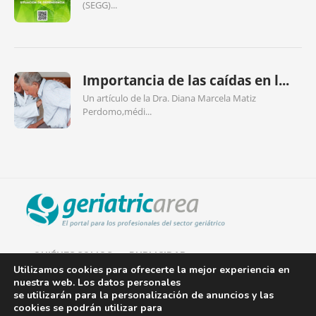
(SEGG)...
Importancia de las caídas en l...
Un artículo de la Dra. Diana Marcela Matiz
Perdomo,médi...
QUIÉNES SOMOS
PUBLICIDAD
Utilizamos cookies para ofrecerte la mejor experiencia en
nuestra web. Los datos personales
AVISO LEGAL
se utilizarán para la personalización de anuncios y las
cookies se podrán utilizar para
POLÍTICA DE COOKIES