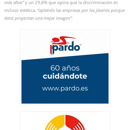
más altos”
y un 29,8% que opina que la discriminación es
incluso estética,
“optando las empresas por los jóvenes porque
éstos proyectan una mejor imagen”
.