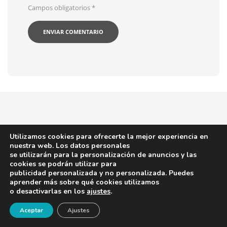
Campos obligatorios
*
Utilizamos cookies para ofrecerte la mejor experiencia en
Sobre geriatricarea
nuestra web. Los datos personales
se utilizarán para la personalización de anuncios y las
cookies se podrán utilizar para
Revista digital dirigida al sector de la geriatría y
publicidad personalizada y no personalizada. Puedes
afines que ofrece las últimas noticias y novedades
aprender más sobre qué cookies utilizamos
o desactivarlas en los
ajustes
.
de interés para los profesionales.
¡Newsletter!
Aceptar
Ajustes