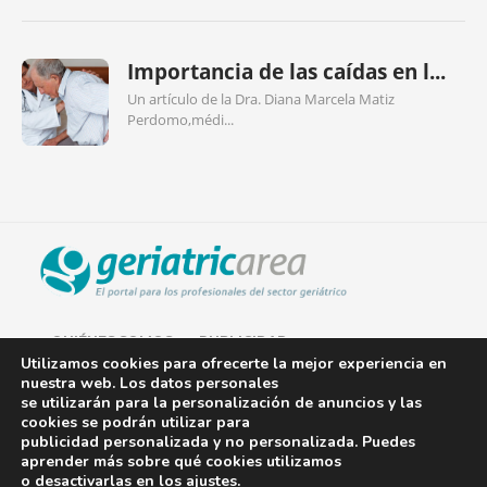
Importancia de las caídas en l...
Un artículo de la Dra. Diana Marcela Matiz
Perdomo,médi...
QUIÉNES SOMOS
PUBLICIDAD
Utilizamos cookies para ofrecerte la mejor experiencia en
nuestra web. Los datos personales
AVISO LEGAL
se utilizarán para la personalización de anuncios y las
cookies se podrán utilizar para
POLÍTICA DE COOKIES
publicidad personalizada y no personalizada. Puedes
aprender más sobre qué cookies utilizamos
POLÍTICA DE PRIVACIDAD
o desactivarlas en los
ajustes
.