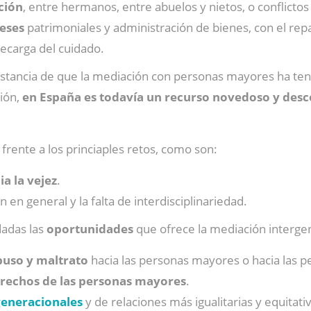
ción
, entre hermanos, entre abuelos y nietos, o conflict
reses
patrimoniales y administración de bienes, con el repa
ecarga del cuidado.
nstancia de que la mediación con personas mayores ha teni
ción,
en España es todavía un recurso novedoso y des
frente a los princiaples retos, como son:
ia la vejez
.
 en general y la falta de interdisciplinariedad.
dadas las
oportunidades
que ofrece la mediación interge
buso y maltrato
hacia las personas mayores o hacia las p
rechos de las personas mayores
.
generacionales
y de relaciones más igualitarias y equitati