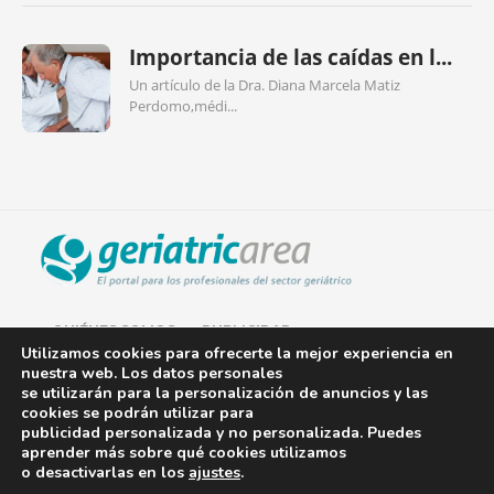
Importancia de las caídas en l...
Un artículo de la Dra. Diana Marcela Matiz
Perdomo,médi...
QUIÉNES SOMOS
PUBLICIDAD
Utilizamos cookies para ofrecerte la mejor experiencia en
nuestra web. Los datos personales
AVISO LEGAL
se utilizarán para la personalización de anuncios y las
cookies se podrán utilizar para
POLÍTICA DE COOKIES
publicidad personalizada y no personalizada. Puedes
aprender más sobre qué cookies utilizamos
POLÍTICA DE PRIVACIDAD
o desactivarlas en los
ajustes
.