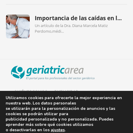
Importancia de las caídas en l...
Un artículo de la Dra. Diana Marcela Matiz
Perdomo,médi...
QUIÉNES SOMOS
PUBLICIDAD
Utilizamos cookies para ofrecerte la mejor experiencia en
nuestra web. Los datos personales
AVISO LEGAL
se utilizarán para la personalización de anuncios y las
cookies se podrán utilizar para
POLÍTICA DE COOKIES
publicidad personalizada y no personalizada. Puedes
aprender más sobre qué cookies utilizamos
POLÍTICA DE PRIVACIDAD
o desactivarlas en los
ajustes
.