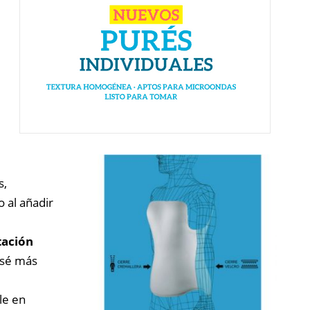
s,
o al añadir
tación
rsé más
le en