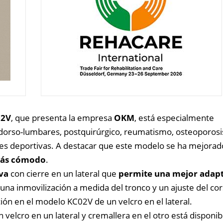
02V
, que presenta la empresa
OKM
, está especialmente
orso-lumbares, postquirúrgico, reumatismo, osteoporosi
iones deportivas. A destacar que este modelo se ha mejorad
 más cómodo
.
va
con cierre en un lateral que
permite una mejor adap
 una inmovilización a medida del tronco y un ajuste del co
ción en el modelo KC02V de un velcro en el lateral.
velcro en un lateral y cremallera en el otro está disponib