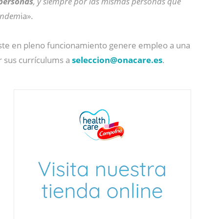
 personas
, y siempre por las mismas personas que
pandem
ia».
 este en pleno funcionamiento genere empleo a una
 sus currículums a
seleccion@
onacare.es
.