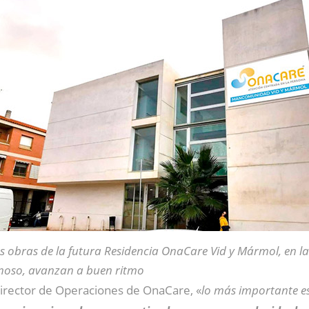
s obras de la futura Residencia OnaCare Vid y Mármol, en la
noso, avanzan a buen ritmo
Director de Operaciones de OnaCare, «
lo más importante es