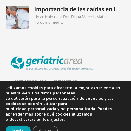
Importancia de las caídas en l...
Un artículo de la Dra. Diana Marcela Matiz
Perdomo,médi...
QUIÉNES SOMOS
PUBLICIDAD
Utilizamos cookies para ofrecerte la mejor experiencia en
nuestra web. Los datos personales
AVISO LEGAL
se utilizarán para la personalización de anuncios y las
cookies se podrán utilizar para
POLÍTICA DE COOKIES
publicidad personalizada y no personalizada. Puedes
aprender más sobre qué cookies utilizamos
POLÍTICA DE PRIVACIDAD
o desactivarlas en los
ajustes
.
¡Newsletter!
CONTACTO
Aceptar
Ajustes