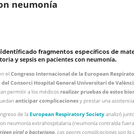
 con neumonía
mate
 identificado fragmentos específicos de
toria
sepsis en pacientes con neumonía
y
.
en el
Congreso Internacional de la European Respirato
del Consorci Hospital General Universitari de Valènc
ían permitir a los médicos
realizar pruebas de estos bi
puedan
anticipar complicaciones
y prestar una asistenci
ongreso de la
European Respiratory Society
analizó junt
on neumonía extrahospitalaria (neumonía contraída fuera de
rigen viral o bacteriano
. Las peores complicaciones son la