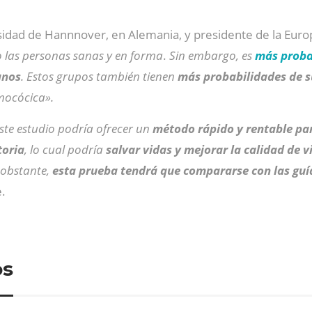
rsidad de Hannnover, en Alemania, y presidente de la Eur
 las personas sanas y en forma
.
Sin embargo, es
más probab
anos
. Estos grupos también tienen
más probabilidades de s
mocócica».
ste estudio podría ofrecer un
método rápido y rentable para
toria
, lo cual podría
salvar vidas y mejorar la calidad de v
o obstante,
esta prueba tendrá que compararse con las guía
e.
os