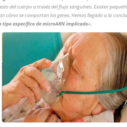
esto del cuerpo a través del flujo sanguíneo. Existen peque
lan cómo se comportan los genes. Hemos llegado a la concl
un tipo específico de microARN implicado
«.