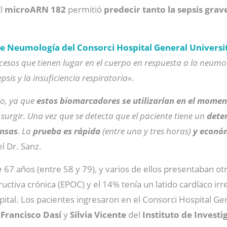
El
microARN 182
permitió
predecir tanto la sepsis grav
de Neumología del Consorci Hospital General Universit
esos que tienen lugar en el cuerpo en respuesta a la neum
is y la insuficiencia respiratoria».
co, ya que
estos biomarcadores se utilizarían en el moment
surgir. Una vez que se detecta que el paciente tiene un
deter
ensas
. La
prueba es rápida
(entre una y tres horas)
y econó
el Dr. Sanz.
67 años (entre 58 y 79), y varios de ellos presentaban otr
va crónica (EPOC) y el 14% tenía un latido cardíaco irreg
ital. Los pacientes ingresaron en el Consorci Hospital Gener
 Francisco Dasí
y
Silvia Vicente
del
Instituto de Investi