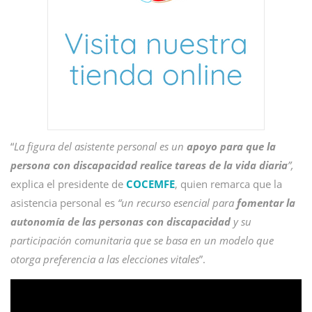
“
La figura del asistente personal es un
apoyo para que la
persona con discapacidad realice tareas de la vida diaria
”,
explica el presidente de
COCEMFE
, quien remarca que la
asistencia personal es
“un recurso esencial para
fomentar la
autonomía de las personas con discapacidad
y su
participación comunitaria que se basa en un modelo que
otorga preferencia a las elecciones vitales
”.