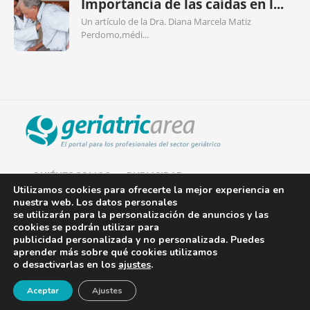
Importancia de las caídas en l...
Un artículo de la Dra. Diana Marcela Matiz
Perdomo,médi...
QUIÉNES SOMOS
PUBLICIDAD
Utilizamos cookies para ofrecerte la mejor experiencia en
nuestra web. Los datos personales
AVISO LEGAL
se utilizarán para la personalización de anuncios y las
cookies se podrán utilizar para
POLÍTICA DE COOKIES
publicidad personalizada y no personalizada. Puedes
aprender más sobre qué cookies utilizamos
POLÍTICA DE PRIVACIDAD
o desactivarlas en los
ajustes
.
¡Newsletter!
CONTACTO
Aceptar
Ajustes