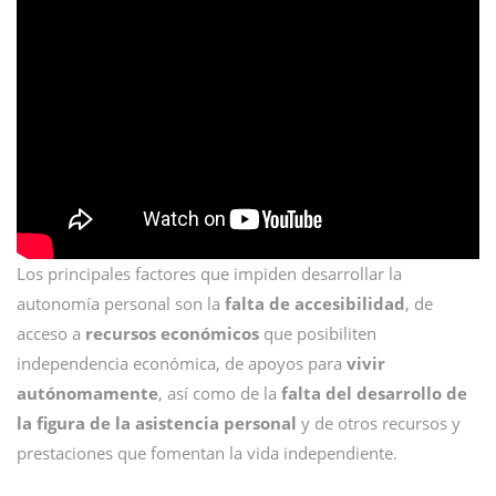
Los principales factores que impiden desarrollar la
autonomía personal son la
falta de accesibilidad
, de
acceso a
recursos económicos
que posibiliten
independencia económica, de apoyos para
vivir
autónomamente
, así como de la
falta del desarrollo de
la figura de la asistencia personal
y de otros recursos y
prestaciones que fomentan la vida independiente.