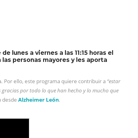
 lunes a viernes a las 11:15 horas el
 las personas mayores y les aporta
. Por ello, este programa quiere contribuir a
“estar
las gracias por todo lo que han hecho y lo mucho que
n desde
Alzheimer León
.