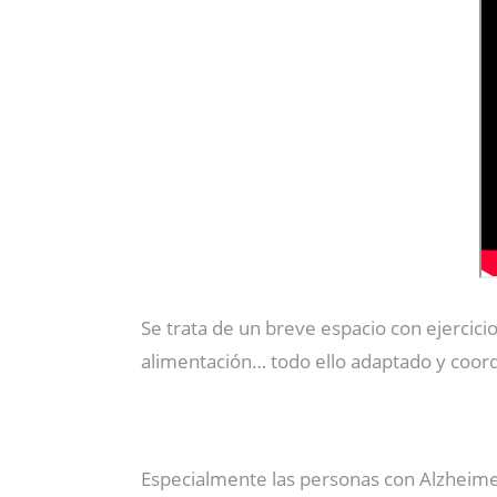
Se trata de un breve espacio con ejercicio
alimentación… todo ello adaptado y coord
Especialmente las personas con Alzheimer