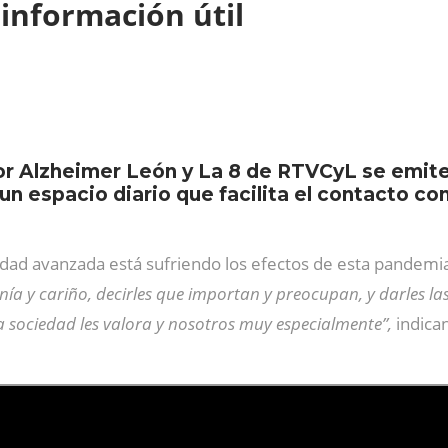
 información útil
r Alzheimer León y La 8 de RTVCyL se emite de
 espacio diario que facilita el contacto con
edad avanzada está sufriendo los efectos de esta pandemia
canía y cariño, decirles que importan y preocupan, y darles 
a sociedad les valora y nosotros muy especialmente”,
indica