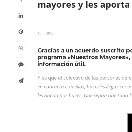
mayores y les aporta
Abril, 2020
Gracias a un acuerdo suscrito po
programa «Nuestros Mayores», un
información útil.
Y es que el colectivo de las personas de 
en contacto con ellos, hacerles llegar cer
les queda por hacer. Que sepan que toda l