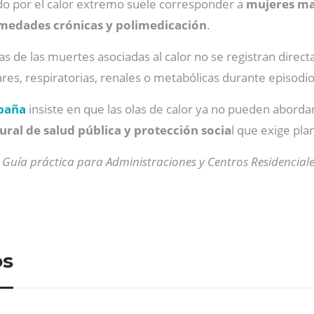
ado por el calor extremo suele corresponder a
mujeres may
rmedades crónicas y polimedicación
.
s de las muertes asociadas al calor no se registran dire
res, respiratorias, renales o metabólicas durante episodi
spaña
insiste en que las olas de calor ya no pueden abo
ural de salud pública y protección socia
l que exige pla
 Guía práctica para Administraciones y Centros Residencial
os