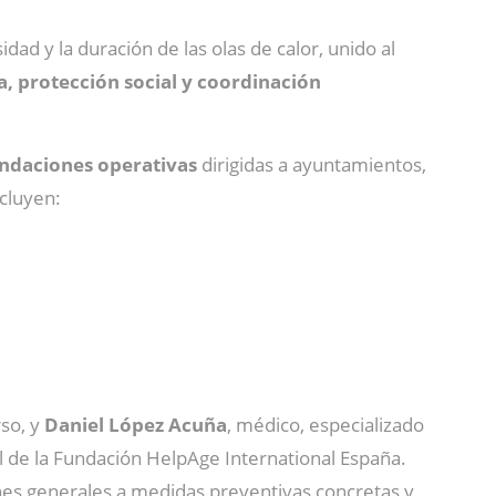
dad y la duración de las olas de calor, unido al
ca, protección social y coordinación
daciones operativas
dirigidas a ayuntamientos,
ncluyen:
rso, y
Daniel López Acuña
, médico, especializado
al de la Fundación HelpAge International España.
ones generales a medidas preventivas concretas y