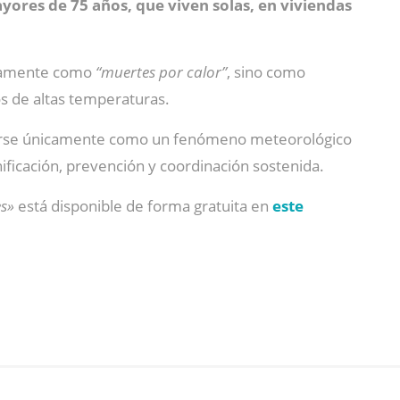
ores de 75 años, que viven solas, en viviendas
ctamente como
“muertes por calor”
, sino como
os de altas temperaturas.
rdarse únicamente como un fenómeno meteorológico
nificación, prevención y coordinación sostenida.
es»
está disponible de forma gratuita en
este