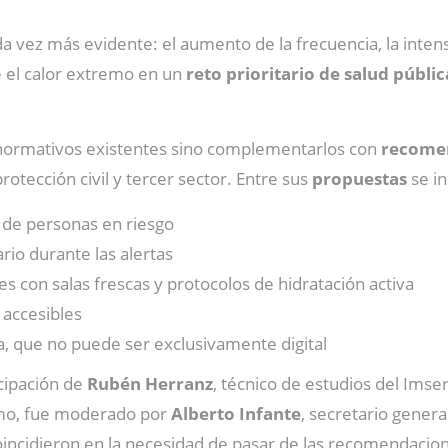
a vez más evidente: el aumento de la frecuencia, la intensi
e el calor extremo en un
reto prioritario de salud públi
s normativos existentes sino complementarlos con
recomen
protección civil y tercer sector. Entre sus
propuestas
se i
s de personas en riesgo
rio durante las alertas
es con salas frescas y protocolos de hidratación activa
s accesibles
a, que no puede ser exclusivamente digital
icipación de
Rubén Herranz
, técnico de estudios del Imse
smo, fue moderado por
Alberto Infante
, secretario gener
coincidieron en la necesidad de pasar de las recomendaci