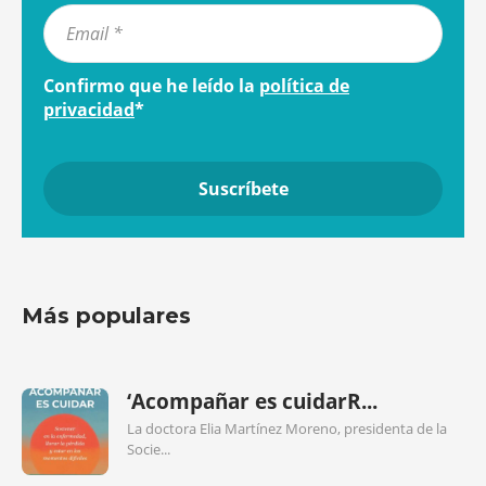
Confirmo que he leído la
política de
privacidad
*
Más populares
‘Acompañar es cuidarR...
La doctora Elia Martínez Moreno, presidenta de la
Socie...