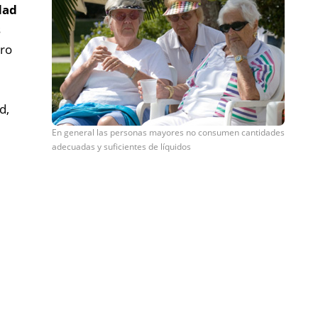
dad
s
uro
d,
En general las personas mayores no consumen cantidades
adecuadas y suficientes de líquidos