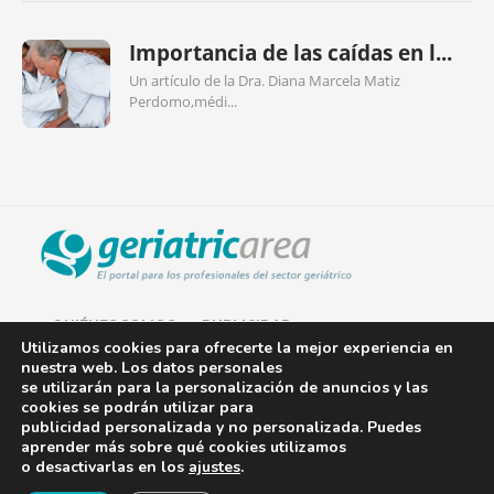
Importancia de las caídas en l...
Un artículo de la Dra. Diana Marcela Matiz
Perdomo,médi...
QUIÉNES SOMOS
PUBLICIDAD
Utilizamos cookies para ofrecerte la mejor experiencia en
nuestra web. Los datos personales
AVISO LEGAL
se utilizarán para la personalización de anuncios y las
cookies se podrán utilizar para
POLÍTICA DE COOKIES
publicidad personalizada y no personalizada. Puedes
aprender más sobre qué cookies utilizamos
POLÍTICA DE PRIVACIDAD
o desactivarlas en los
ajustes
.