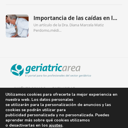
Importancia de las caídas en l...
Un artículo de la Dra. Diana Marcela Matiz
Perdomo,médi...
QUIÉNES SOMOS
PUBLICIDAD
Utilizamos cookies para ofrecerte la mejor experiencia en
nuestra web. Los datos personales
AVISO LEGAL
se utilizarán para la personalización de anuncios y las
cookies se podrán utilizar para
POLÍTICA DE COOKIES
publicidad personalizada y no personalizada. Puedes
aprender más sobre qué cookies utilizamos
POLÍTICA DE PRIVACIDAD
o desactivarlas en los
ajustes
.