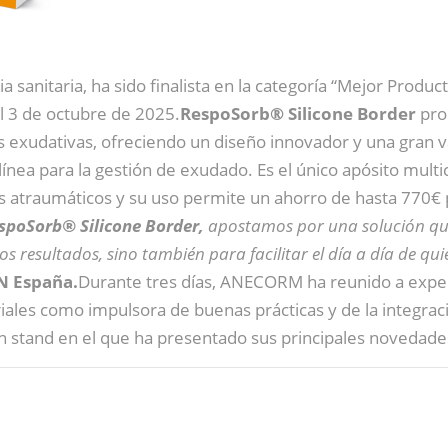
a sanitaria, ha sido finalista en la categoría “Mejor Produ
l 3 de octubre de 2025.
RespoSorb® Silicone Border
pro
as exudativas, ofreciendo un diseño innovador y una gran 
ínea para la gestión de exudado. Es el único apósito multic
 atraumáticos y su uso permite un ahorro de hasta 770€ 
spoSorb® Silicone Border,
apostamos por una solución que 
 resultados, sino también para facilitar el día a día de qu
 España.
Durante tres días, ANECORM ha reunido a experto
es como impulsora de buenas prácticas y de la integración 
tand en el que ha presentado sus principales novedades,