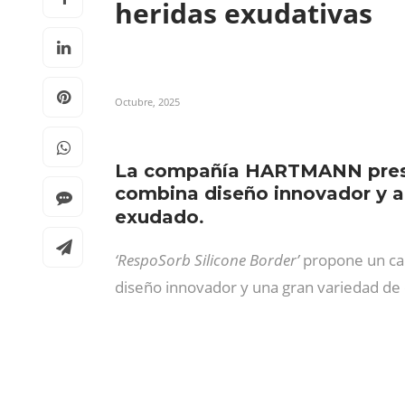
heridas exudativas
Octubre, 2025
La compañía HARTMANN pre
combina diseño innovador y a
.
exudado
‘RespoSorb Silicone Border’
propone un ca
diseño innovador y una gran variedad de 