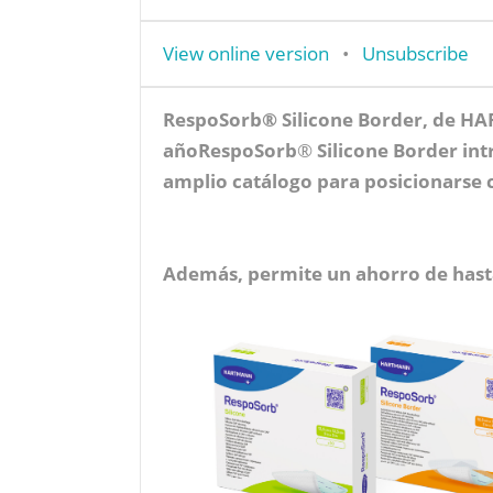
View online version
•
Unsubscribe
RespoSorb® Silicone Border, de HA
año
RespoSorb
®
Silicone Border in
amplio catálogo para posicionarse 
Además, permite un ahorro de hasta