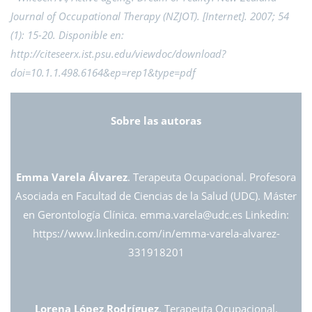
Journal of Occupational Therapy (NZJOT). [Internet]. 2007; 54
(1): 15-20. Disponible en:
http://citeseerx.ist.psu.edu/viewdoc/download?
doi=10.1.1.498.6164&ep=rep1&type=pdf
Sobre las autoras
Emma Varela Álvarez
. Terapeuta Ocupacional. Profesora
Asociada en Facultad de Ciencias de la Salud (UDC). Máster
en Gerontología Clínica. emma.varela@
udc.es Linkedin:
https://www.linkedin.com/in/emma-varela-alvarez-
331918201
Lorena López Rodríguez
. Terapeuta Ocupacional.