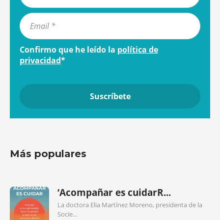
Confirmo que he leído la
política de
privacidad
*
Más populares
‘Acompañar es cuidarR...
La doctora Elia Martínez Moreno, presidenta de la
Socie...