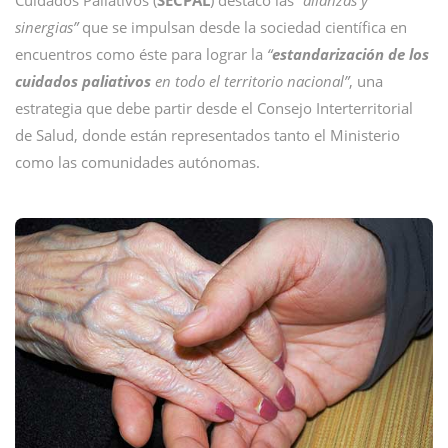
Cuidados Paliativos (
SECPAL
) destacó las
“alianzas y
sinergias”
que se impulsan desde la sociedad científica en
encuentros como éste para lograr la
“
estandarización de los
cuidados paliativos
en todo el territorio nacional”
, una
estrategia que debe partir desde el Consejo Interterritorial
de Salud, donde están representados tanto el Ministerio
como las comunidades autónomas.