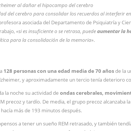
zheimer al dañar el hipocampo del cerebro
ad del cerebro para consolidar los recuerdos al interferir en
 profesora asociada del Departamento de Psiquiatría y Ci
trabajo,
«si es insuficiente o se retrasa, puede
aumentar la ho
rítica para la consolidación de la memoria»
.
 a
128 personas con una edad media de 70 años
de la 
lzheimer, y aproximadamente un tercio tenía deterioro cogn
da la noche su actividad de
ondas cerebrales, movimiento
REM precoz y tardío. De media, el grupo precoz alcanzaba
lo hacía más de 193 minutos después.
ensos a tener un sueño REM retrasado, y también tendían 