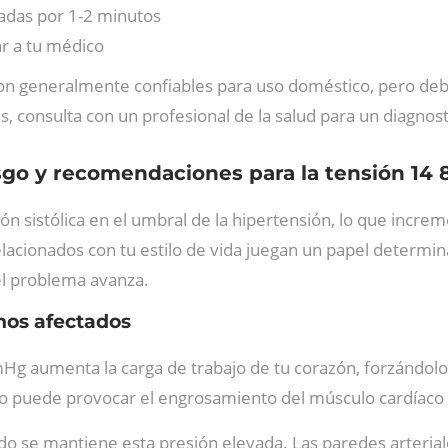
radas por 1-2 minutos
r a tu médico
on generalmente confiables para uso doméstico, pero debe
s, consulta con un profesional de la salud para un diagnos
esgo y recomendaciones para la tensión 14 
ión sistólica en el umbral de la hipertensión, lo que incr
elacionados con tu estilo de vida juegan un papel determi
el problema avanza.
nos afectados
mHg aumenta la carga de trabajo de tu corazón, forzándol
uo puede provocar el engrosamiento del músculo cardíaco y
do se mantiene esta presión elevada. Las paredes arteria