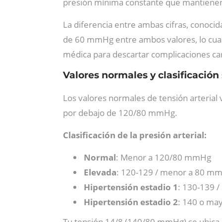
presión mínima constante que mantienen
La diferencia entre ambas cifras, conocid
de 60 mmHg entre ambos valores, lo cual 
médica para descartar complicaciones ca
Valores normales y clasificación
Los valores normales de tensión arterial 
por debajo de 120/80 mmHg.
Clasificación de la presión arterial:
Normal
: Menor a 120/80 mmHg
Elevada
: 120-129 / menor a 80 m
Hipertensión estadio 1
: 130-139 
Hipertensión estadio 2
: 140 o ma
Tu tensión 14/8 (140/80 mmHg) se ubica en 