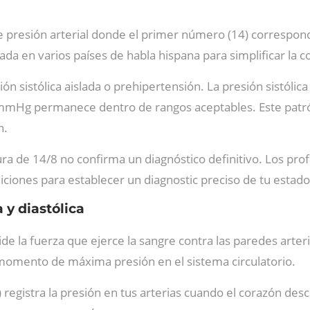
de presión arterial donde el primer número (14) corresp
a en varios países de habla hispana para simplificar la co
ión sistólica aislada o prehipertensión. La presión sistól
0 mmHg permanece dentro de rangos aceptables. Este patró
n.
ura de 14/8 no confirma un diagnóstico definitivo. Los pr
ones para establecer un diagnostic preciso de tu estado
 y diastólica
ide la fuerza que ejerce la sangre contra las paredes arte
 momento de máxima presión en el sistema circulatorio.
 registra la presión en tus arterias cuando el corazón des