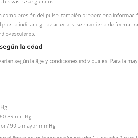
 tus vasos sanguíneos.
a como presión del pulso, también proporciona información
puede indicar rigidez arterial si se mantiene de forma co
rdiovasculares.
 según la edad
varían según la âge y condiciones individuales. Para la ma
mHg
/ 80-89 mmHg
yor / 90 o mayor mmHg
el límite entre hipertensión estadio 1 y estadio 2 para la 